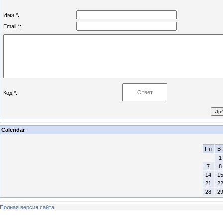
Имя *:
Email *:
Код *:
Calendar
Пн
Вт
1
7
8
14
15
21
22
28
29
Полная версия сайта